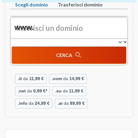
Scegli dominio
Trasferisci dominio
2 / 5
www.
CERCA
.it
da
11,99 €
.com
da
14,99 €
.net
da
0,99 €*
.eu
da
11,99 €
.info
da
24,99 €
.ai
da
89,99 €