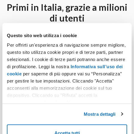
Primi in Italia, grazie a milioni
di utenti
Offriamo servizi web di qualità dal 1994. Oggi,
Questo sito web utilizza i cookie
grazie alla fiducia di milioni di utenti, siamo primi in
Per offrirti un'esperienza di navigazione sempre migliore,
Italia nei mercati hosting, email e domini.
questo sito utilizza cookie propri e di terze parti, partner
selezionati. I cookie di terze parti potranno anche essere
di profilazione. Leggi la nostra
Informativa sull’uso dei
cookie
per saperne di più oppure vai su “Personalizza”
per gestire le tue impostazioni. Cliccando "Accetta"
acconsenti alla memorizzazione dei cookie sul tuo
dispositivo. Cliccando su "Rifiuta" accetti la
memorizzazione dei soli cookie necessari.
1,4 milioni
Mostra dettagli
Siti attivi in hosting
Accetta tutti