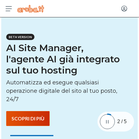
Acced
BETA VERSION
AI Site Manager,
l'agente AI già integrato
sul tuo hosting
Automatizza ed esegue qualsiasi
operazione digitale del sito al tuo posto,
24/7
SCOPRI DI PIÙ
2
/
5