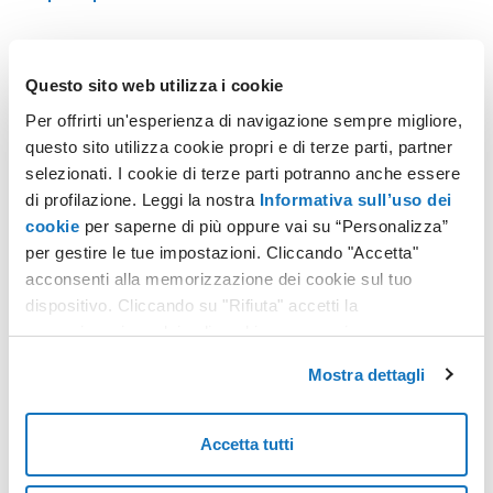
Questo sito web utilizza i cookie
Soluzioni WordPress
Per offrirti un'esperienza di navigazione sempre migliore,
questo sito utilizza cookie propri e di terze parti, partner
Utilizza WordPress, il software open source più usato al
selezionati. I cookie di terze parti potranno anche essere
mondo, e crea il tuo sito con l'aiuto dell'AI.
di profilazione. Leggi la nostra
Informativa sull’uso dei
cookie
per saperne di più oppure vai su “Personalizza”
per gestire le tue impostazioni. Cliccando "Accetta"
Scopri di più
acconsenti alla memorizzazione dei cookie sul tuo
dispositivo. Cliccando su "Rifiuta" accetti la
memorizzazione dei soli cookie necessari.
Mostra dettagli
Sito Swite
Scegli il social, seleziona l'aspetto grafico e il tuo sito
Accetta tutti
personale o professionale si crea da solo in pochi secondi.