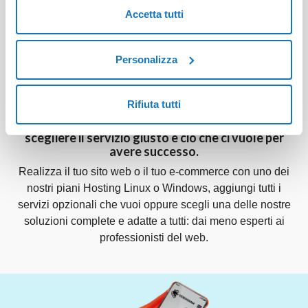
Accetta tutti
Personalizza
Fai crescere il tuo progetto
online
Rifiuta tutti
L’acquisto di un dominio è solo il primo passo,
scegliere il servizio giusto è ciò che ci vuole per
avere successo.
Realizza il tuo sito web o il tuo e-commerce con uno dei
nostri piani Hosting Linux o Windows, aggiungi tutti i
servizi opzionali che vuoi oppure scegli una delle nostre
soluzioni complete e adatte a tutti: dai meno esperti ai
professionisti del web.