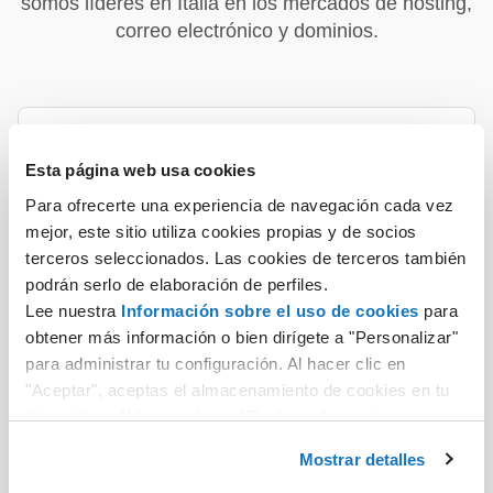
somos líderes en Italia en los mercados de hosting,
correo electrónico y dominios.
Esta página web usa cookies
Para ofrecerte una experiencia de navegación cada vez
mejor, este sitio utiliza cookies propias y de socios
1,4 millones
terceros seleccionados. Las cookies de terceros también
podrán serlo de elaboración de perfiles.
Sitios web activos en hosting
Lee nuestra
Información sobre el uso de cookies
para
obtener más información o bien dirígete a "Personalizar"
para administrar tu configuración. Al hacer clic en
"Aceptar", aceptas el almacenamiento de cookies en tu
dispositivo. Al hacer clic en “Rechazar“, aceptas
únicamente el almacenamiento de las cookies
Mostrar detalles
necesarias.