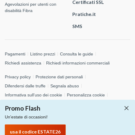
Certificati SSL
Agevolazioni per utenti con
disabilità Fibra
Pratiche.it
SMS
Pagamenti
Listino prezzi
Consulta le guide
Richiedi assistenza
Richiedi informazioni commerciali
Privacy policy
Protezione dati personali
Difendersi dalle truffe
Segnala abuso
Informativa sull'uso dei cookie
Personalizza cookie
Whistleblowing
Promo Flash
Un'estate di occasioni!
© 2026 Aruba S.p.A. - via San Clemente, 53 - 24036 Ponte San
Pietro (BG)
usa il codice ESTATE26
P.IVA 01573850516 - C.F. 04552920482 - C.S. € 4.000.000,00 i.v.