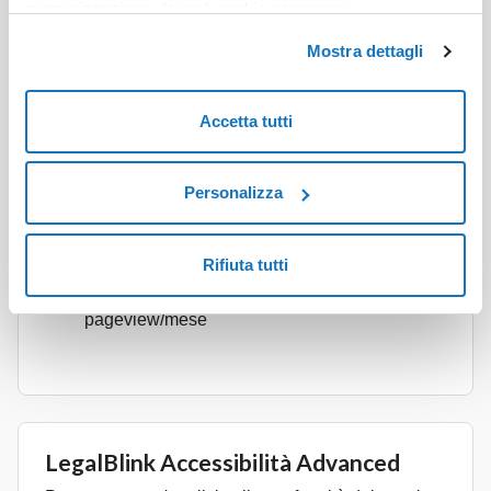
ACQUISTA
memorizzazione dei soli cookie necessari.
Mostra dettagli
Generazione della dichiarazione di
Accetta tutti
accessibilità
Valutazione accessibilità del sito
Personalizza
Widget di accessibilità conforme ai requisiti
della WCAG 2.1 A e AA
Pagine sito illimitate
Rifiuta tutti
Consigliato per siti con 150.000
pageview/mese
LegalBlink Accessibilità Advanced