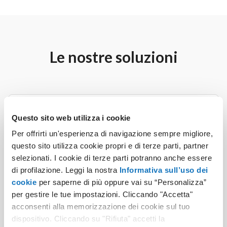
Le nostre soluzioni
LegalBlink Accessibilità Easy
Questo sito web utilizza i cookie
Lo strumento per verificare il livello di conformità
Per offrirti un'esperienza di navigazione sempre migliore,
del tuo sito, generare in autonomia la dichiarazione
questo sito utilizza cookie propri e di terze parti, partner
di accessibilità e migliorare l'usabilità delle tue
selezionati. I cookie di terze parti potranno anche essere
pagine web.
di profilazione. Leggi la nostra
Informativa sull’uso dei
cookie
per saperne di più oppure vai su “Personalizza”
29,00 €
per gestire le tue impostazioni. Cliccando "Accetta"
+ IVA
/ anno
acconsenti alla memorizzazione dei cookie sul tuo
dispositivo. Cliccando su "Rifiuta" accetti la