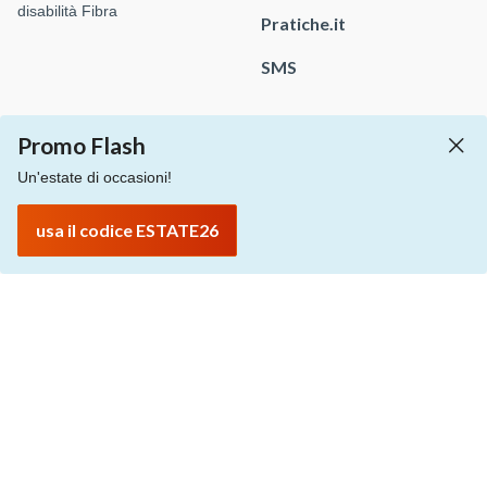
disabilità Fibra
Pratiche.it
SMS
Promo Flash
Pagamenti
Listino prezzi
Consulta le guide
Un'estate di occasioni!
Richiedi assistenza
Richiedi informazioni commerciali
usa il codice ESTATE26
Privacy policy
Protezione dati personali
Difendersi dalle truffe
Segnala abuso
Informativa sull'uso dei cookie
Personalizza cookie
Whistleblowing
© 2026 Aruba S.p.A. - via San Clemente, 53 - 24036 Ponte San
Pietro (BG)
P.IVA 01573850516 - C.F. 04552920482 - C.S. € 4.000.000,00 i.v.
- Numero REA: BG – 434483 - All rights reserved