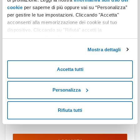
cookie
per saperne di più oppure vai su “Personalizza”
Softaculous App Installer
per gestire le tue impostazioni. Cliccando "Accetta"
acconsenti alla memorizzazione dei cookie sul tuo
dispositivo. Cliccando su "Rifiuta" accetti la
memorizzazione dei soli cookie necessari.
AI
Mostra dettagli
Hyper Hosting Gestito per WordPress
Accetta tutti
Un cloud Hosting gestito con CPU e RAM dedicate,
WordPress preinstallato, che integra un agente AI e
garantisce elevate prestazioni, ideale per alti
Personalizza
volumi di traffico.
a partire da
Rifiuta tutti
420,00 €
+ IVA
/ anno