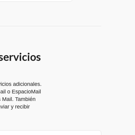
servicios
cios adicionales.
il o EspacioMail
s Mail. También
iar y recibir