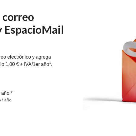
 correo
y EspacioMail
eo electrónico y agrega
lo 1,00 € + IVA/1er año*.
º año *
 / año