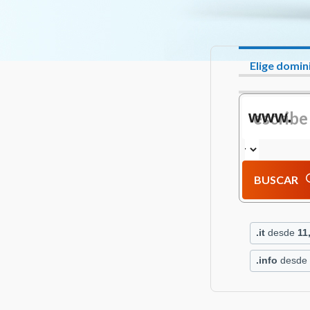
Elige domin
www.
BUSCAR
.it
desde
11
.info
desde