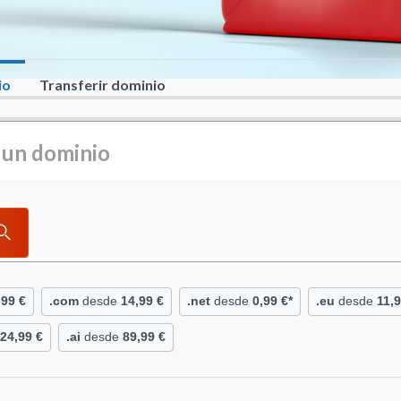
io
Transferir dominio
,99 €
.com
desde
14,99 €
.net
desde
0,99 €*
.eu
desde
11,9
24,99 €
.ai
desde
89,99 €