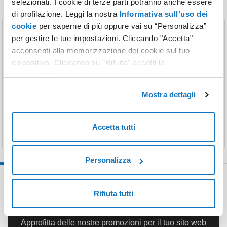
selezionati. I cookie di terze parti potranno anche essere
di profilazione. Leggi la nostra
Informativa sull’uso dei
cookie
per saperne di più oppure vai su “Personalizza”
per gestire le tue impostazioni. Cliccando "Accetta"
Registrazione
acconsenti alla memorizzazione dei cookie sul tuo
dispositivo. Cliccando su "Rifiuta" accetti la
Scegli il nome perfetto per il tuo sito web e fatti
memorizzazione dei soli cookie necessari.
riconoscere: proteggi la tua identità online.
Mostra dettagli
Scopri di più
Accetta tutti
Personalizza
Rifiuta tutti
Approfitta delle nostre promozioni per il tuo sito web