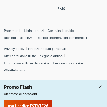
SMS
Pagamenti
Listino prezzi
Consulta le guide
Richiedi assistenza
Richiedi informazioni commerciali
Privacy policy
Protezione dati personali
Difendersi dalle truffe
Segnala abuso
Informativa sull'uso dei cookie
Personalizza cookie
Whistleblowing
© 2026 Aruba S.p.A. - via San Clemente, 53 - 24036 Ponte San
Promo Flash
Pietro (BG)
P.IVA 01573850516 - C.F. 04552920482 - C.S. € 4.000.000,00 i.v.
Un'estate di occasioni!
- Numero REA: BG – 434483 - All rights reserved
usa il codice ESTATE26