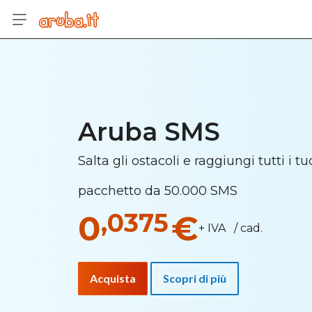
Aruba SMS
Salta gli ostacoli e raggiungi tutti i tu
pacchetto da 50.000 SMS
,0375
0
€
+ IVA / cad.
Acquista
Scopri di più