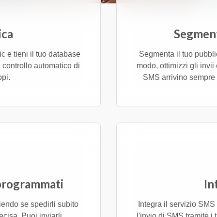
ica
Segment
ic e tieni il tuo database
Segmenta il tuo pubblic
 controllo automatico di
modo, ottimizzi gli invi
ppi.
SMS arrivino sempre 
 programmati
In
iendo se spedirli subito
Integra il servizio SMS 
isa. Puoi inviarli
l'invio di SMS tramite i 