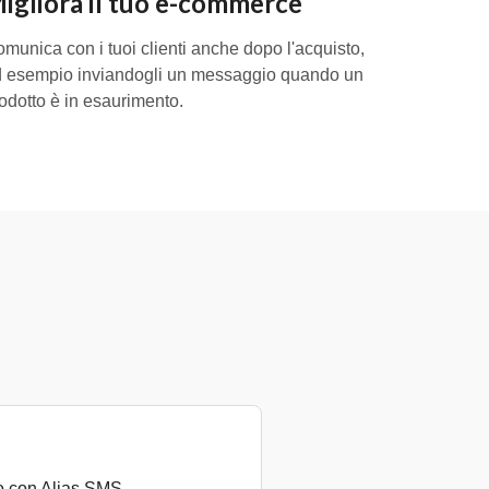
igliora il tuo e-commerce
munica con i tuoi clienti anche dopo l'acquisto,
 esempio inviandogli un messaggio quando un
odotto è in esaurimento.
to con Alias SMS