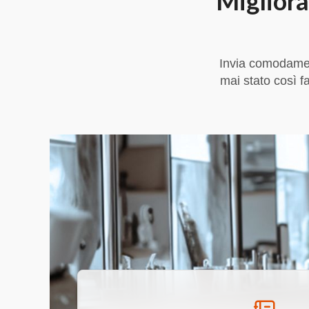
Migliora
Invia comodamen
mai stato così f