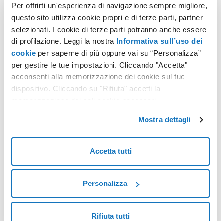
Per offrirti un'esperienza di navigazione sempre migliore,
questo sito utilizza cookie propri e di terze parti, partner
selezionati. I cookie di terze parti potranno anche essere
Piani Hosting Windows
di profilazione. Leggi la nostra
Informativa sull’uso dei
cookie
per saperne di più oppure vai su “Personalizza”
Sfrutta uno spazio web illimitato con inclusi tanti strumenti
per gestire le tue impostazioni. Cliccando "Accetta"
per dare forma al tuo sito come vuoi.
acconsenti alla memorizzazione dei cookie sul tuo
dispositivo. Cliccando su "Rifiuta" accetti la
memorizzazione dei soli cookie necessari.
Scopri di più
Mostra dettagli
Accetta tutti
PEC su dominio
Crea caselle email certificate personalizzate per inviare
Personalizza
email con lo stesso valore legale di una raccomandata con
ricevuta di ritorno.
Rifiuta tutti