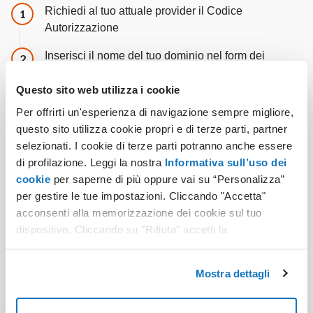
Richiedi al tuo attuale provider il Codice
Passaggio
1
Autorizzazione
Inserisci il nome del tuo dominio nel form dei
Passaggio
2
trasferimenti
Questo sito web utilizza i cookie
Seleziona il servizio da abbinare e procedi con
Passaggio
3
Per offrirti un'esperienza di navigazione sempre migliore,
l’ordine
questo sito utilizza cookie propri e di terze parti, partner
selezionati. I cookie di terze parti potranno anche essere
di profilazione. Leggi la nostra
Informativa sull’uso dei
cookie
per saperne di più oppure vai su “Personalizza”
per gestire le tue impostazioni. Cliccando "Accetta"
acconsenti alla memorizzazione dei cookie sul tuo
dispositivo. Cliccando su "Rifiuta" accetti la
memorizzazione dei soli cookie necessari.
Domini: Altre soluzioni
Mostra dettagli