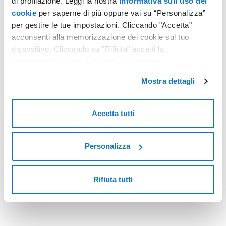
di profilazione. Leggi la nostra
Informativa sull’uso dei
cookie
per saperne di più oppure vai su “Personalizza”
per gestire le tue impostazioni. Cliccando "Accetta"
acconsenti alla memorizzazione dei cookie sul tuo
dispositivo. Cliccando su "Rifiuta" accetti la
memorizzazione dei soli cookie necessari.
Che cos'è Plesk
Mostra dettagli
Un'unica piattaforma per gestire i tuoi siti che ti offre
strumenti tecnici e di automazione in totale
Accetta tutti
sicurezza.
Scopri
Personalizza
Rifiuta tutti