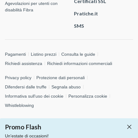
Certificati SSL
Agevolazioni per utenti con
disabilità Fibra
Pratiche.it
SMS
Pagamenti
Listino prezzi
Consulta le guide
Richiedi assistenza
Richiedi informazioni commerciali
Privacy policy
Protezione dati personali
Difendersi dalle truffe
Segnala abuso
Informativa sull'uso dei cookie
Personalizza cookie
Whistleblowing
© 2026 Aruba S.p.A. - via San Clemente, 53 - 24036 Ponte San
Promo Flash
Pietro (BG)
P.IVA 01573850516 - C.F. 04552920482 - C.S. € 4.000.000,00 i.v.
Un'estate di occasioni!