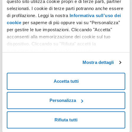
questo sito utilizza cookie propri e di terze parti, partner
Sfrutta uno spazio web illimitato con inclusi tanti strumenti
selezionati. I cookie di terze parti potranno anche essere
per dare forma al tuo sito come vuoi.
di profilazione. Leggi la nostra
Informativa sull’uso dei
cookie
per saperne di più oppure vai su “Personalizza”
per gestire le tue impostazioni. Cliccando "Accetta"
Scopri di più
acconsenti alla memorizzazione dei cookie sul tuo
dispositivo. Cliccando su "Rifiuta" accetti la
memorizzazione dei soli cookie necessari.
Mostra dettagli
PEC su dominio
Crea caselle email certificate personalizzate per inviare
Accetta tutti
email con lo stesso valore legale di una raccomandata con
ricevuta di ritorno.
Personalizza
Scopri di più
Rifiuta tutti