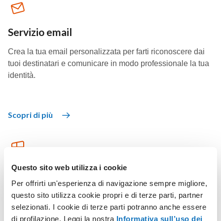
Servizio email
Crea la tua email personalizzata per farti riconoscere dai
tuoi destinatari e comunicare in modo professionale la tua
identità.
Scopri di più
Questo sito web utilizza i cookie
Piani Hosting Windows
Per offrirti un'esperienza di navigazione sempre migliore,
Sfrutta uno spazio web illimitato con inclusi tanti strumenti
questo sito utilizza cookie propri e di terze parti, partner
per dare forma al tuo sito come vuoi.
selezionati. I cookie di terze parti potranno anche essere
di profilazione. Leggi la nostra
Informativa sull’uso dei