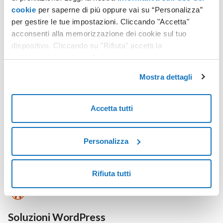
cookie
per saperne di più oppure vai su “Personalizza”
Scopri di più
per gestire le tue impostazioni. Cliccando "Accetta"
acconsenti alla memorizzazione dei cookie sul tuo
dispositivo. Cliccando su "Rifiuta" accetti la
memorizzazione dei soli cookie necessari.
PEC su dominio
Mostra dettagli
Crea caselle email certificate personalizzate per inviare
Accetta tutti
email con lo stesso valore legale di una raccomandata con
ricevuta di ritorno.
Personalizza
Scopri di più
Rifiuta tutti
Soluzioni WordPress