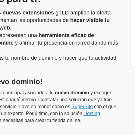
s
nuevas extensiones
gTLD amplían la oferta
mentan las oportunidades de
hacer visible tu
 web.
representan una
herramienta eficaz de
online
y afirmar tu presencia en la red dando más
s tu nombre de dominio y hacer que tu actividad
evo dominio!
io principal asociado a tu
nuevo dominio
y escoger
tionar tú mismo. Contratar una solución que ya trae
n servicio “llave en mano” como es
SuperSite
con el que
r un experto. Por último, con la solución
Hosting
e necesitas para crear tu tienda online.