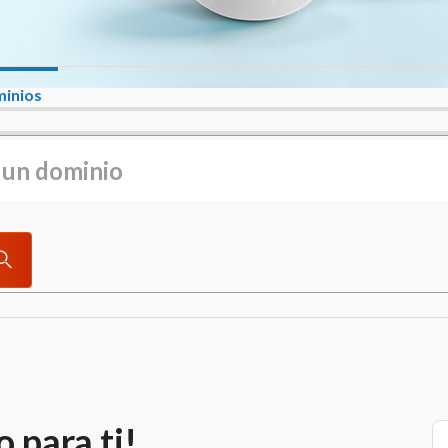
inios
o para ti!