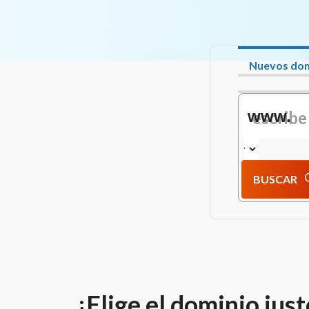
Nuevos dom
www.
BUSCAR
¡Elige el dominio just