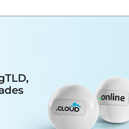
gTLD,
ades