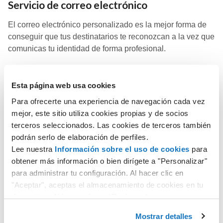
Servicio de correo electrónico
El correo electrónico personalizado es la mejor forma de
conseguir que tus destinatarios te reconozcan a la vez que
comunicas tu identidad de forma profesional.
Esta página web usa cookies
Descubre más
Para ofrecerte una experiencia de navegación cada vez
mejor, este sitio utiliza cookies propias y de socios
terceros seleccionados. Las cookies de terceros también
podrán serlo de elaboración de perfiles.
Planes Hosting Windows
Lee nuestra
Información sobre el uso de cookies
para
obtener más información o bien dirígete a "Personalizar"
Aprovecha un espacio web ilimitado con muchas
para administrar tu configuración. Al hacer clic en
herramientas incluidas para crear el sitio web que quieras.
"Aceptar", aceptas el almacenamiento de cookies en tu
dispositivo. Al hacer clic en “Rechazar“, aceptas
únicamente el almacenamiento de las cookies
Descubre más
Mostrar detalles
necesarias.