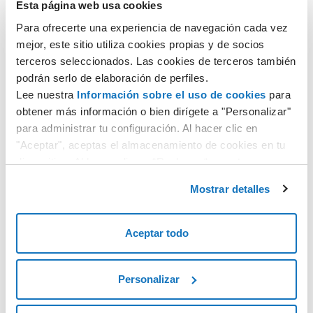
Esta página web usa cookies
Para ofrecerte una experiencia de navegación cada vez
Descubre más
mejor, este sitio utiliza cookies propias y de socios
terceros seleccionados. Las cookies de terceros también
podrán serlo de elaboración de perfiles.
Lee nuestra
Información sobre el uso de cookies
para
obtener más información o bien dirígete a "Personalizar"
Sito Swite
para administrar tu configuración. Al hacer clic en
Elige las redes sociales, selecciona el aspecto gráfico y tu
"Aceptar", aceptas el almacenamiento de cookies en tu
sitio personal o profesional se creará solo en pocos
dispositivo. Al hacer clic en “Rechazar“, aceptas
segundos.
únicamente el almacenamiento de las cookies
Mostrar detalles
necesarias.
Descubre más
Aceptar todo
Personalizar
SuperSite