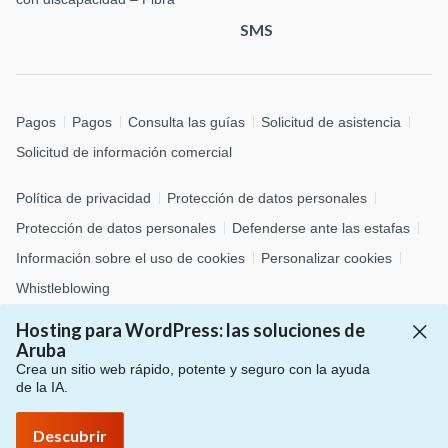
SMS
Pagos
Pagos
Consulta las guías
Solicitud de asistencia
Solicitud de información comercial
Política de privacidad
Protección de datos personales
Protección de datos personales
Defenderse ante las estafas
Información sobre el uso de cookies
Personalizar cookies
Whistleblowing
Hosting para WordPress: las soluciones de
© 2026 Aruba S.p.A. - via San Clemente, 53 - 24036 Ponte San
Aruba
Pietro (BG)
Crea un sitio web rápido, potente y seguro con la ayuda
P.IVA 01573850516 - C.F. 04552920482 - C.S. € 4.000.000,00 i.v.
de la IA.
- Número REA: BG – 434483 - Todos los derechos reservados
Descubrir