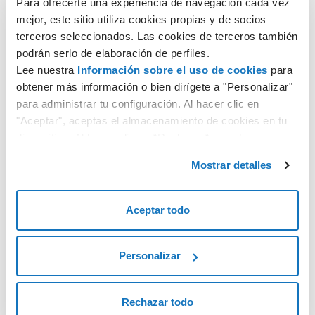
Para ofrecerte una experiencia de navegación cada vez
Servicio de correo electrónico
mejor, este sitio utiliza cookies propias y de socios
terceros seleccionados. Las cookies de terceros también
El correo electrónico personalizado es la mejor forma de
podrán serlo de elaboración de perfiles.
conseguir que tus destinatarios te reconozcan a la vez que
Lee nuestra
Información sobre el uso de cookies
para
comunicas tu identidad de forma profesional.
obtener más información o bien dirígete a "Personalizar"
para administrar tu configuración. Al hacer clic en
"Aceptar", aceptas el almacenamiento de cookies en tu
Descubre más
dispositivo. Al hacer clic en “Rechazar“, aceptas
únicamente el almacenamiento de las cookies
Mostrar detalles
necesarias.
Planes Hosting Windows
Aceptar todo
Aprovecha un espacio web ilimitado con muchas
herramientas incluidas para crear el sitio web que quieras.
Personalizar
Rechazar todo
Descubre más