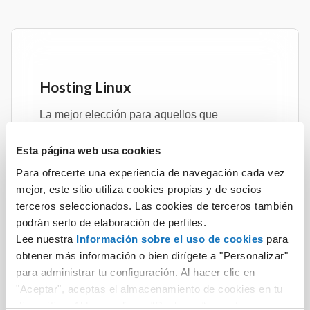
Hosting Linux
La mejor elección para aquellos que
programan con los lenguajes PHP, Perl,
Python, Ruby.
Esta página web usa cookies
Para ofrecerte una experiencia de navegación cada vez
Descubrir más
mejor, este sitio utiliza cookies propias y de socios
terceros seleccionados. Las cookies de terceros también
podrán serlo de elaboración de perfiles.
Lee nuestra
Información sobre el uso de cookies
para
obtener más información o bien dirígete a "Personalizar"
para administrar tu configuración. Al hacer clic en
"Aceptar", aceptas el almacenamiento de cookies en tu
Hosting Linux + Windows
dispositivo. Al hacer clic en “Rechazar“, aceptas