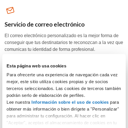
Servicio de correo electrónico
El correo electrónico personalizado es la mejor forma de
conseguir que tus destinatarios te reconozcan a la vez que
comunicas tu identidad de forma profesional.
Esta página web usa cookies
Descubre más
Para ofrecerte una experiencia de navegación cada vez
mejor, este sitio utiliza cookies propias y de socios
terceros seleccionados. Las cookies de terceros también
podrán serlo de elaboración de perfiles.
Lee nuestra
Información sobre el uso de cookies
para
Planes Hosting Windows
obtener más información o bien dirígete a "Personalizar"
Aprovecha un espacio web ilimitado con muchas
para administrar tu configuración. Al hacer clic en
herramientas incluidas para crear el sitio web que quieras.
"Aceptar", aceptas el almacenamiento de cookies en tu