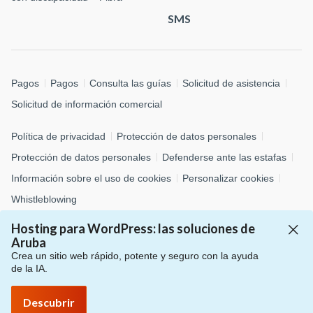
SMS
Pagos
Pagos
Consulta las guías
Solicitud de asistencia
Solicitud de información comercial
Política de privacidad
Protección de datos personales
Protección de datos personales
Defenderse ante las estafas
Información sobre el uso de cookies
Personalizar cookies
Whistleblowing
Hosting para WordPress: las soluciones de
© 2026 Aruba S.p.A. - via San Clemente, 53 - 24036 Ponte San
Aruba
Pietro (BG)
Crea un sitio web rápido, potente y seguro con la ayuda
P.IVA 01573850516 - C.F. 04552920482 - C.S. € 4.000.000,00 i.v.
de la IA.
- Número REA: BG – 434483 - Todos los derechos reservados
Descubrir