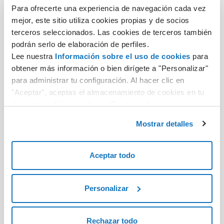
Para ofrecerte una experiencia de navegación cada vez
mejor, este sitio utiliza cookies propias y de socios
terceros seleccionados. Las cookies de terceros también
RESERVAR
julz.it
podrán serlo de elaboración de perfiles.
Lee nuestra
Información sobre el uso de cookies
para
obtener más información o bien dirígete a "Personalizar"
RESERVAR
metawave.it
para administrar tu configuración. Al hacer clic en
"Aceptar", aceptas el almacenamiento de cookies en tu
dispositivo. Al hacer clic en “Rechazar“, aceptas
únicamente el almacenamiento de las cookies
RESERVAR
arnet.it
Mostrar detalles
necesarias.
Aceptar todo
RESERVAR
shei.it
Personalizar
RESERVAR
kamel.it
Rechazar todo