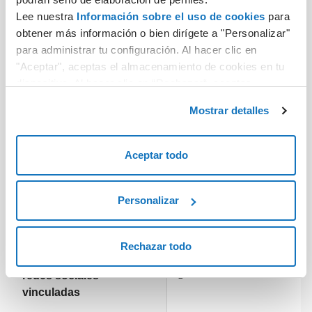
días
Lee nuestra
Información sobre el uso de cookies
para
obtener más información o bien dirígete a "Personalizar"
para administrar tu configuración. Al hacer clic en
"Aceptar", aceptas el almacenamiento de cookies en tu
dispositivo. Al hacer clic en “Rechazar“, aceptas
únicamente el almacenamiento de las cookies
Mostrar detalles
necesarias.
Aceptar todo
Personalizar
1 Dominio incluido
swite.com/nombresitioweb
(también al renovar)
Rechazar todo
Número máximo de
redes sociales
2
vinculadas