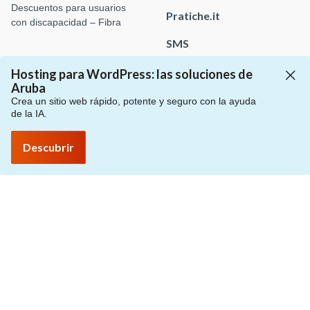
Descuentos para usuarios
Pratiche.it
con discapacidad – Fibra
SMS
Hosting para WordPress: las soluciones de
Aruba
Crea un sitio web rápido, potente y seguro con la ayuda
Pagos
Pagos
Consulta las guías
Solicitud de asistencia
de la IA.
Solicitud de información comercial
Descubrir
Política de privacidad
Protección de datos personales
Protección de datos personales
Defenderse ante las estafas
Información sobre el uso de cookies
Personalizar cookies
Whistleblowing
© 2026 Aruba S.p.A. - via San Clemente, 53 - 24036 Ponte San
Pietro (BG)
P.IVA 01573850516 - C.F. 04552920482 - C.S. € 4.000.000,00 i.v.
- Número REA: BG – 434483 - Todos los derechos reservados