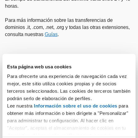
horas.
Para más información sobre las transferencias de
dominios .it, .com, .net, .org y todas las otras extensiones,
consulta nuestras
Guías
.
Pide el Código de Autorización a tu actual
Paso
1
proveedor
Esta página web usa cookies
Para ofrecerte una experiencia de navegación cada vez
Introduce el Nombre de tu Dominio en el formulario
Paso
2
mejor, este sitio utiliza cookies propias y de socios
de transferencia
terceros seleccionados. Las cookies de terceros también
Selecciona el servicio que quieres vincular y sigue
podrán serlo de elaboración de perfiles.
Paso
3
con la solicitud
Lee nuestra
Información sobre el uso de cookies
para
obtener más información o bien dirígete a "Personalizar"
para administrar tu configuración. Al hacer clic en
"Aceptar", aceptas el almacenamiento de cookies en tu
dispositivo. Al hacer clic en “Rechazar“, aceptas