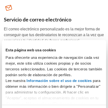
Servicio de correo electrónico
El correo electrónico personalizado es la mejor forma de
conseguir que tus destinatarios te reconozcan a la vez que
comunicas tu identidad de forma profesional.
Esta página web usa cookies
Para ofrecerte una experiencia de navegación cada vez
Descubre más
mejor, este sitio utiliza cookies propias y de socios
terceros seleccionados. Las cookies de terceros también
podrán serlo de elaboración de perfiles.
Lee nuestra
Información sobre el uso de cookies
para
Planes Hosting Windows
obtener más información o bien dirígete a "Personalizar"
para administrar tu configuración. Al hacer clic en
Aprovecha un espacio web ilimitado con muchas
"Aceptar", aceptas el almacenamiento de cookies en tu
herramientas incluidas para crear el sitio web que quieras.
dispositivo. Al hacer clic en “Rechazar“, aceptas