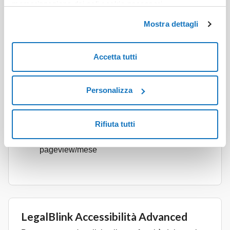
ACQUISTA
memorizzazione dei soli cookie necessari.
Mostra dettagli
Generazione della dichiarazione di
Accetta tutti
accessibilità
Valutazione accessibilità del sito
Personalizza
Widget di accessibilità conforme ai requisiti
della WCAG 2.1 A e AA
Pagine sito illimitate
Rifiuta tutti
Consigliato per siti con 150.000
pageview/mese
LegalBlink Accessibilità Advanced