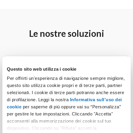
Le nostre soluzioni
LegalBlink Accessibilità Easy
Questo sito web utilizza i cookie
Lo strumento per verificare il livello di conformità
Per offrirti un'esperienza di navigazione sempre migliore,
del tuo sito, generare in autonomia la dichiarazione
questo sito utilizza cookie propri e di terze parti, partner
di accessibilità e migliorare l'usabilità delle tue
selezionati. I cookie di terze parti potranno anche essere
pagine web.
di profilazione. Leggi la nostra
Informativa sull’uso dei
cookie
per saperne di più oppure vai su “Personalizza”
29,00 €
per gestire le tue impostazioni. Cliccando "Accetta"
+ IVA
/ anno
acconsenti alla memorizzazione dei cookie sul tuo
dispositivo. Cliccando su "Rifiuta" accetti la