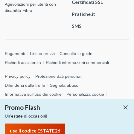
Certificati SSL
Agevolazioni per utenti con
disabilità Fibra
Pratiche.it
SMS
Pagamenti
Listino prezzi
Consulta le guide
Richiedi assistenza
Richiedi informazioni commerciali
Privacy policy
Protezione dati personali
Difendersi dalle truffe
Segnala abuso
Informativa sull'uso dei cookie
Personalizza cookie
Whistleblowing
Promo Flash
Un'estate di occasioni!
© 2026 Aruba S.p.A. - via San Clemente, 53 - 24036 Ponte San
Pietro (BG)
usa il codice ESTATE26
P.IVA 01573850516 - C.F. 04552920482 - C.S. € 4.000.000,00 i.v.