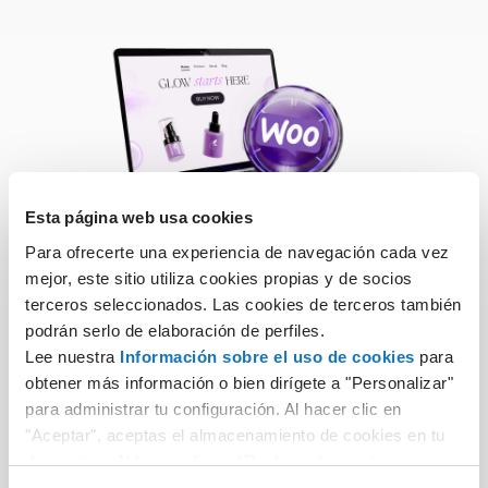
Esta página web usa cookies
Para ofrecerte una experiencia de navegación cada vez
mejor, este sitio utiliza cookies propias y de socios
Hosting WooCommerce Gestionado
terceros seleccionados. Las cookies de terceros también
El Hosting WooCommerce Gestionado de Aruba es
podrán serlo de elaboración de perfiles.
ideal para el diseño, la gestión y la publicación de
Lee nuestra
Información sobre el uso de cookies
para
sitios de e-commerce rápidos, seguros y de fácil
obtener más información o bien dirígete a "Personalizar"
gestión, gracias a las funciones preinstaladas,
para administrar tu configuración. Al hacer clic en
recursos dedicados y controles automáticos.
"Aceptar", aceptas el almacenamiento de cookies en tu
dispositivo. Al hacer clic en “Rechazar“, aceptas
únicamente el almacenamiento de las cookies