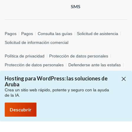
SMS
Pagos
Pagos
Consulta las guías
Solicitud de asistencia
Solicitud de información comercial
Política de privacidad
Protección de datos personales
Protección de datos personales
Defenderse ante las estafas
Información sobre el uso de cookies
Personalizar cookies
Hosting para WordPress: las soluciones de
Whistleblowing
Aruba
Crea un sitio web rápido, potente y seguro con la ayuda
de la IA.
© 2026 Aruba S.p.A. - via San Clemente, 53 - 24036 Ponte San
Pietro (BG)
Descubrir
P.IVA 01573850516 - C.F. 04552920482 - C.S. € 4.000.000,00 i.v.
- Número REA: BG – 434483 - Todos los derechos reservados